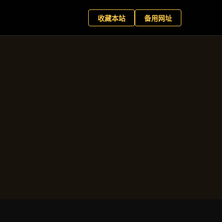
博全站
预约