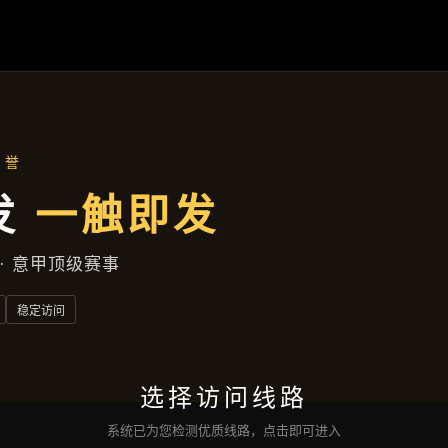
认识
万博娱乐
项目展示
集团新闻
服务类型
交流
万