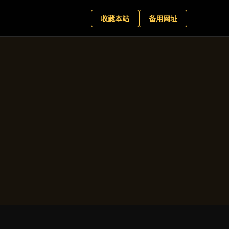
博全站
预约