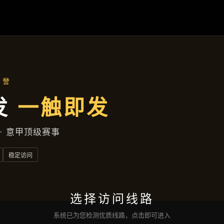
认识
万博娱乐
项目展示
集团新闻
服务类型
交流
万