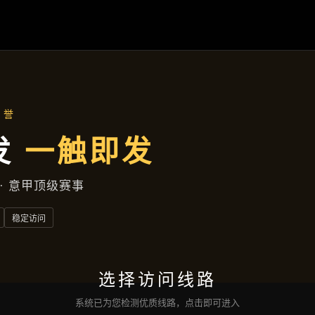
认识
万博娱乐
项目展示
集团新闻
服务类型
交流
万